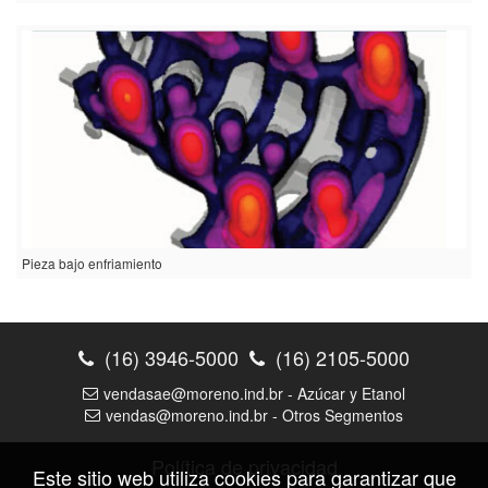
Pieza bajo enfriamiento
(16) 3946-5000
(16) 2105-5000
vendasae@moreno.ind.br - Azúcar y Etanol
vendas@moreno.ind.br - Otros Segmentos
Política de privacidad
Este sitio web utiliza cookies para garantizar que