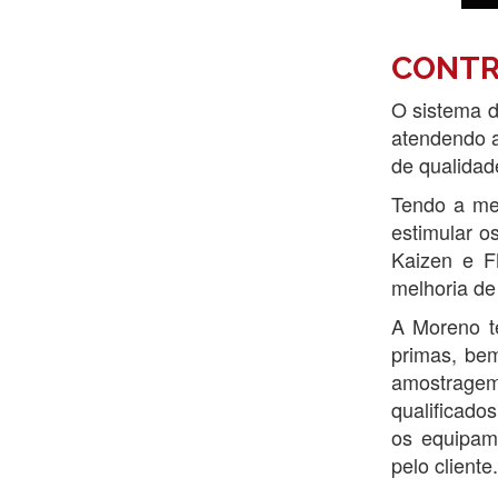
CONTR
O sistema 
atendendo a
de qualidad
Tendo a mel
estimular o
Kaizen e F
melhoria de
A Moreno te
primas, bem
amostragem
qualificado
os equipame
pelo cliente.