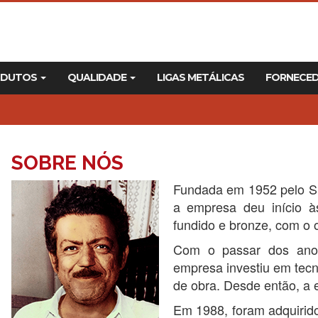
ODUTOS
QUALIDADE
LIGAS METÁLICAS
FORNECE
SOBRE NÓS
Fundada em 1952 pelo Sr
a empresa deu início à
fundido e bronze, com o o
Com o passar dos anos
empresa investiu em tec
de obra. Desde então, a 
Em 1988, foram adquirido